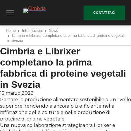
Vai
Cimbria - Go to homepage
al
CONTATTACI
contenuto
Home
Informazioni
News
Cimbria e Librixer completano la prima fabbrica di proteine vegetali
in Svezia
Cimbria e Librixer
completano la prima
fabbrica di proteine vegetali
in Svezia
15 marzo 2023
Portare la produzione alimentare sostenibile a un livello
superiore, rendendola ancora più efficiente nella
raffinazione delle colture e nella produzione di
proteine di origine vegetale.
Una nuova collaborazione strategica tra Librixer e