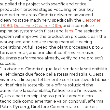
supplied the project with specific and critical
production process stages. Focusing on our key
competence areas, Cimbria delivered advanced
cleaning stage machinery, specifically the
Destoner
TS180,
Delta Fine Cleaner D104
, and a complete
aspiration system with filters and
fans
. The aspiration
system will improve the production process, clean the
workspace, and reduce many manual cleaning
operations. At full speed, the plant processes up to 3
tons per hour, and our client confirms increased
business performance already, verifying the project’s
success.
“La visione di Cimbria è quella di rendere la sostenibilità
e l’efficienza due facce della stessa medaglia. Questa
visione si allinea perfettamente con l’obiettivo di Librixer
di ridefinire la sostenibilità e offrire soluzioni che
aumentino la sostenibilità, l’efficienza e l’innovazione.
Questa partnership si sposa perfettamente con
tecnologie complementari e valori condivisi”, afferma
Patrik Ryrberg, Direttore Commerciale di Librixer.