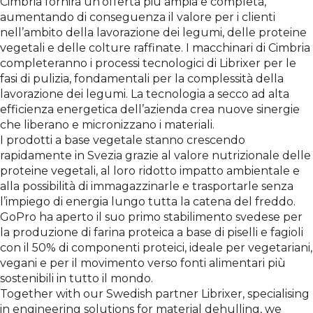
Cimbria fornirà un’offerta più ampia e completa,
aumentando di conseguenza il valore per i clienti
nell’ambito della lavorazione dei legumi, delle proteine
vegetali e delle colture raffinate. I macchinari di Cimbria
completeranno i processi tecnologici di Librixer per le
fasi di pulizia, fondamentali per la complessità della
lavorazione dei legumi. La tecnologia a secco ad alta
efficienza energetica dell’azienda crea nuove sinergie
che liberano e micronizzano i materiali.
I prodotti a base vegetale stanno crescendo
rapidamente in Svezia grazie al valore nutrizionale delle
proteine vegetali, al loro ridotto impatto ambientale e
alla possibilità di immagazzinarle e trasportarle senza
l’impiego di energia lungo tutta la catena del freddo.
GoPro ha aperto il suo primo stabilimento svedese per
la produzione di farina proteica a base di piselli e fagioli
con il 50% di componenti proteici, ideale per vegetariani,
vegani e per il movimento verso fonti alimentari più
sostenibili in tutto il mondo.
Together with our Swedish partner Librixer, specialising
in engineering solutions for material dehulling, we