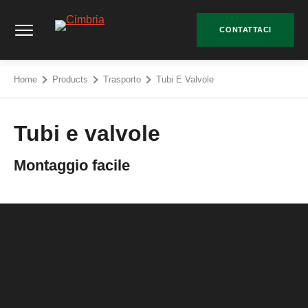
Vai
Cimbria - Go to homepage
al
CONTATTACI
contenuto
Home
Products
Trasporto
Tubi E Valvole
Tubi e valvole
Montaggio facile